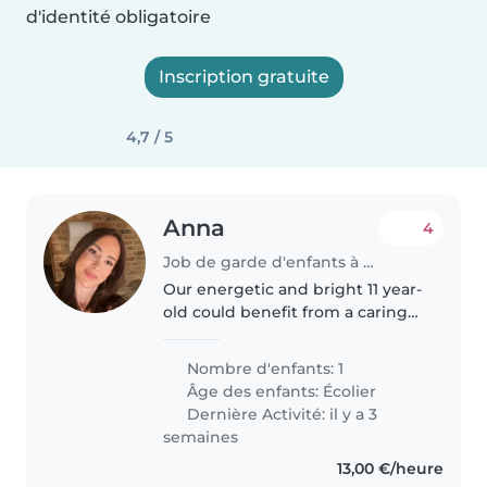
d'identité obligatoire
Inscription gratuite
4,7 / 5
Anna
4
Job de garde d'enfants à Saint-Tropez
Our energetic and bright 11 year-
old could benefit from a caring
babysitter or nanny who
wouldn't mind a bit of tidying up
Nombre d'enfants: 1
or homework support. Fluency
Âge des enfants:
Écolier
in English is a must—get in..
Dernière Activité: il y a 3
semaines
13,00 €/heure