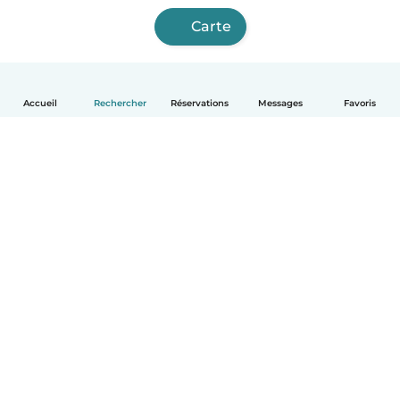
Carte
Accueil
Rechercher
Réservations
Messages
Favoris
Français
Comment ça marche
Aide
Conditions et confidentialité
Tarifs
Coordonnées de l'entreprise
Babysits pour les entreprises