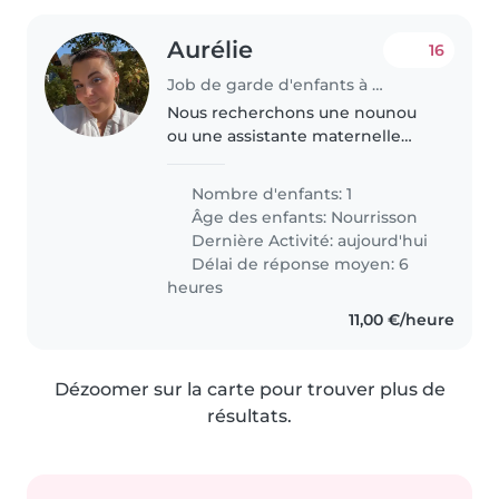
Aurélie
16
Job de garde d'enfants à Cherbourg
Nous recherchons une nounou
ou une assistante maternelle
pour une garde à partir de fin de
janvier 2027 sur Cherbourg.
Nombre d'enfants: 1
Notre fille aura un an et deux
Âge des enfants:
Nourrisson
mois. Nous avons besoin de
Dernière Activité: aujourd'hui
quelqu'un..
Délai de réponse moyen: 6
heures
11,00 €/heure
Dézoomer sur la carte pour trouver plus de
résultats.