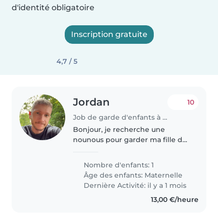
d'identité obligatoire
Inscription gratuite
4,7 / 5
Jordan
10
Job de garde d'enfants à Cherbourg
Bonjour, je recherche une
nounous pour garder ma fille de
3 ans et demi à partir de jeudi 9
juillet. Je recherche une nounou
Nombre d'enfants: 1
qui peut s'en occuper chez nous
Âge des enfants:
Maternelle
de 7h00 à 16h50.
Dernière Activité: il y a 1 mois
13,00 €/heure