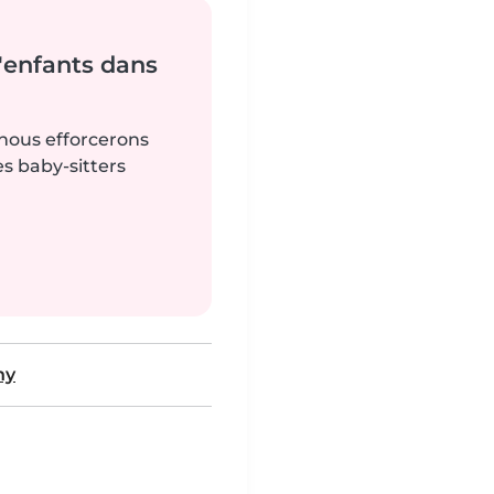
'enfants dans
 nous efforcerons
es baby-sitters
ny