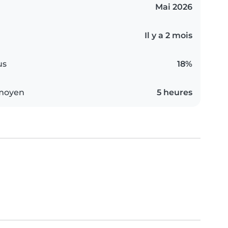
Mai 2026
Il y a 2 mois
us
18%
 moyen
5 heures