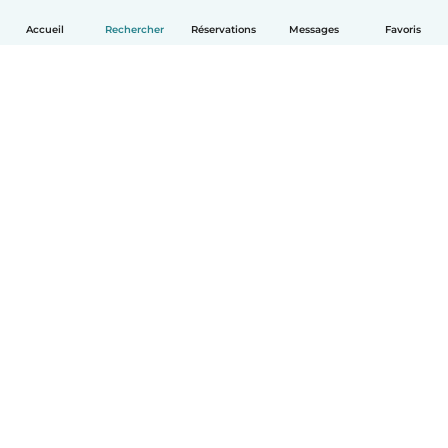
Accueil
Rechercher
Réservations
Messages
Favoris
Français
Comment ça marche
Aide
Conditions et confidentialité
Tarifs
Coordonnées de l'entreprise
Babysits pour les entreprises
Les normes communautaires