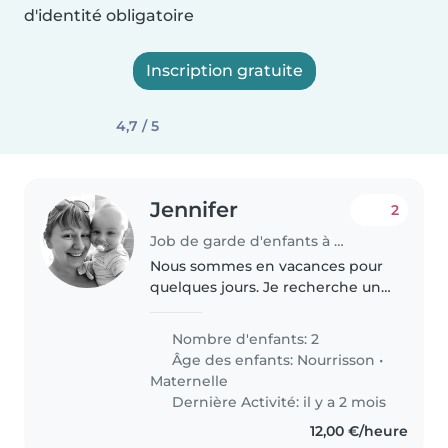
d'identité obligatoire
Inscription gratuite
4,7 / 5
Jennifer
2
Job de garde d'enfants à Saint-André-d'Allas
Nous sommes en vacances pour
quelques jours. Je recherche une
babay Sister pour garder mes
deux enfant a son domicile ( si
Nombre d'enfants: 2
elle a des jeux pour petit et
Âge des enfants:
Nourrisson
•
grand a disposition ) car nous..
Maternelle
Dernière Activité: il y a 2 mois
12,00 €/heure