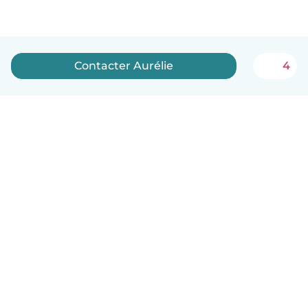
Contacter Aurélie
4
Français
Comment ça marche
Aide
Conditions et confidentialité
Tarifs
Coordonnées de l'entreprise