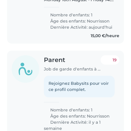
August and are looking for a
sitter from 12-8 for our 9 month
Nombre d'enfants: 1
old baby. We will mostly be
Âge des enfants:
Nourrisson
around in the apartment..
Dernière Activité: aujourd'hui
15,00 €/heure
Parent
19
Job de garde d'enfants à Neuilly-sur-Seine
Rejoignez Babysits pour voir
ce profil complet.
Nombre d'enfants: 1
Âge des enfants:
Nourrisson
Dernière Activité: il y a 1
semaine