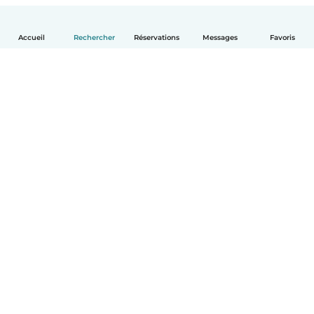
Accueil
Rechercher
Réservations
Messages
Favoris
Français
Comment ça marche
Aide
Conditions et confidentialité
Tarifs
Coordonnées de l'entreprise
Babysits pour les entreprises
Les normes communautaires