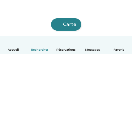
Carte
Accueil
Rechercher
Réservations
Messages
Favoris
Français
Comment ça marche
Aide
Conditions et confidentialité
Tarifs
Coordonnées de l'entreprise