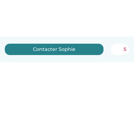
Contacter Sophie
5
Français
Comment ça marche
Aide