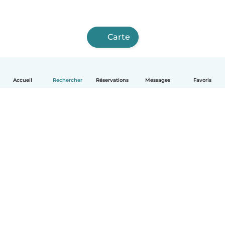
Carte
Accueil
Rechercher
Réservations
Messages
Favoris
Français
Comment ça marche
Aide
Conditions et confidentialité
Tarifs
Coordonnées de l'entreprise