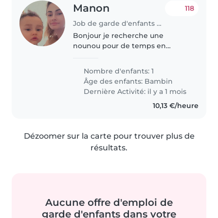
Manon
118
Job de garde d'enfants à Le Pontet
Bonjour je recherche une
nounou pour de temps en
temps et pour vendredi la nuit
et samedi à voir je suis au pontet
Nombre d'enfants: 1
mon fils a 2 ans normalement il
Âge des enfants:
Bambin
dormira dans ça chambre vous
Dernière Activité: il y a 1 mois
n'aurais..
10,13 €/heure
Dézoomer sur la carte pour trouver plus de
résultats.
Aucune offre d'emploi de
garde d'enfants dans votre