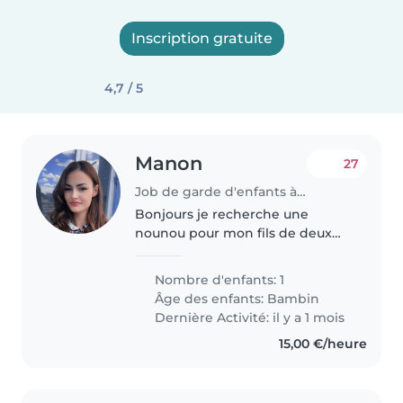
Inscription gratuite
4,7 / 5
Manon
27
Job de garde d'enfants à Le Pontet
Bonjours je recherche une
nounou pour mon fils de deux
ans pour déjà ce vendredi 19
pour la nuit normalement il vous
Nombre d'enfants: 1
embêtera pas il dormira
Âge des enfants:
Bambin
Dernière Activité: il y a 1 mois
15,00 €/heure