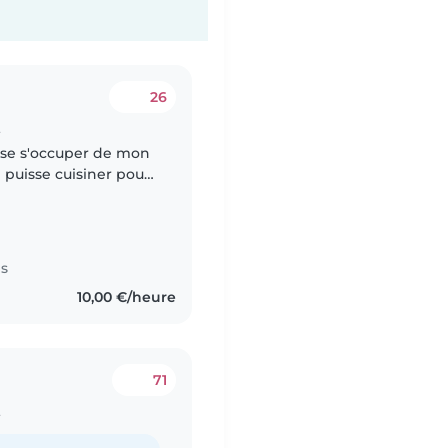
26
t
sse s'occuper de mon
 puisse cuisiner pour
es
10,00 €/heure
71
t