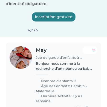
d'identité obligatoire
Inscription gratuite
4,7 / 5
May
15
Job de garde d'enfants à Jaunay-Clan
Bonjour nous somme à la
recherche d'un nounou ou baby
Sister pour un enfant de 2 ans et
un autre de 9 mois du lundi au
Nombre d'enfants: 2
samedi de 7h30 à 14h30
Âge des enfants:
Bambin
•
Maternelle
Dernière Activité: il y a 1
semaine