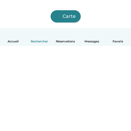
Carte
Accueil
Rechercher
Réservations
Messages
Favoris
Français
Comment ça marche
Aide
Conditions et confidentialité
Tarifs
Coordonnées de l'entreprise
Babysits pour les entreprises