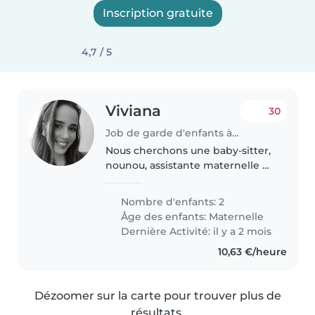
Inscription gratuite
4,7 / 5
Viviana
30
Job de garde d'enfants à Ingré
Nous cherchons une baby-sitter,
nounou, assistante maternelle ou
une autre parent pour un
échange de garde d'enfants
Nombre d'enfants: 2
pour s'occuper de nos deux
Âge des enfants:
Maternelle
enfants en âge préscolaire. Nos
Dernière Activité: il y a 2 mois
enfants..
10,63 €/heure
Dézoomer sur la carte pour trouver plus de
résultats.