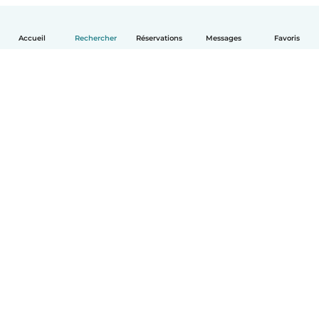
Accueil
Rechercher
Réservations
Messages
Favoris
Français
Comment ça marche
Aide
Conditions et confidentialité
Tarifs
Coordonnées de l'entreprise
Babysits pour les entreprises
Les normes communautaires