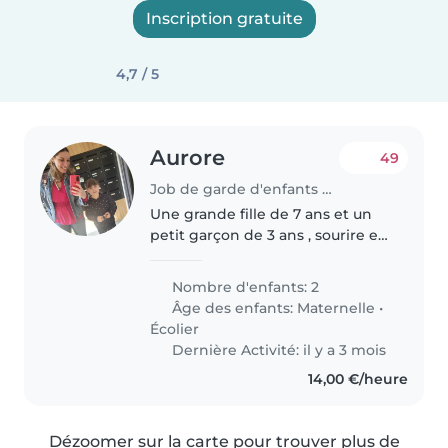
Inscription gratuite
4,7 / 5
Aurore
49
Job de garde d'enfants à Guilers
Une grande fille de 7 ans et un
petit garçon de 3 ans , sourire et
bonne humeur . Recherche
garde pour le samedi matin de
Nombre d'enfants: 2
08h30 à 13h30 ,un samedi sur
Âge des enfants:
Maternelle
•
deux à mon domicile à Guilers..
Écolier
Dernière Activité: il y a 3 mois
14,00 €/heure
Dézoomer sur la carte pour trouver plus de