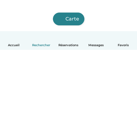
Carte
Accueil
Rechercher
Réservations
Messages
Favoris
Français
Comment ça marche
Aide
Conditions et confidentialité
Tarifs
Coordonnées de l'entreprise
Babysits pour les entreprises