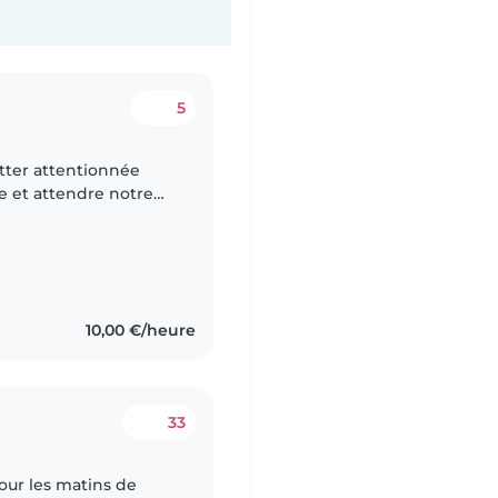
5
tter attentionnée
ole et attendre notre
f et très câlin. Il parle..
10,00 €/heure
33
our les matins de