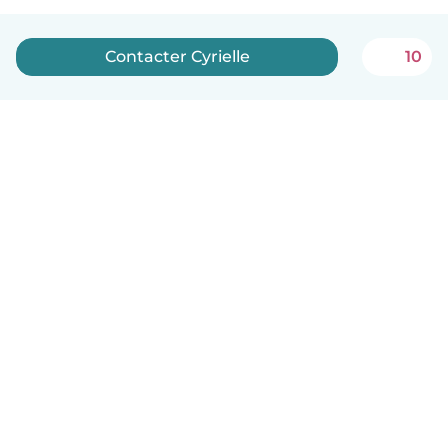
Contacter Cyrielle
10
Français
Comment ça marche
Aide
Conditions et confidentialité
Tarifs
Coordonnées de l'entreprise
Babysits pour les entreprises