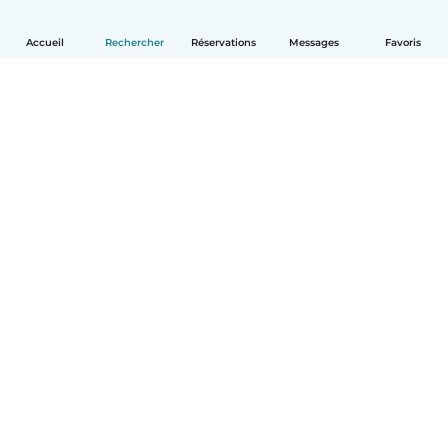
Accueil
Rechercher
Réservations
Messages
Favoris
Français
Comment ça marche
Aide
Conditions et confidentialité
Tarifs
Coordonnées de l'entreprise
Babysits pour les entreprises
Les normes communautaires