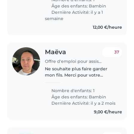
C'est un enfant curieux, plein
Âge des enfants:
Bambin
d'énergie, qui adore jouer, lire
Dernière Activité: il y a 1
des..
semaine
12,00 €/heure
Maëva
37
Offre d'emploi pour assistante maternelle à Créteil
Ne souhaite plus faire garder
mon fils. Merci pour votre
compréhension. J’ai trouvé
quelqu’un pour la garde. 🙂🙂🙂🙂
Nombre d'enfants: 1
🙂🙂🙂🙂🙂🙂🙂🙂🙂🙂🙂🙂🙂🙂🙂🙂🙂
Âge des enfants:
Bambin
🙂🙂🙂🙂🙂🙂🙂🙂🙂🙂🙂🙂🙂🙂🙂🙂🙂
Dernière Activité: il y a 2 mois
🙂🙂🙂🙂🙂🙂🙂🙂🙂🙂🙂🙂🙂🙂🙂🙂🙂
9,00 €/heure
🙂🙂🙂🙂🙂🙂🙂🙂🙂🙂🙂🙂🙂🙂🙂🙂🙂
🙂🙂🙂🙂🙂🙂🙂🙂🙂🙂🙂🙂🙂🙂🙂🙂🙂
🙂