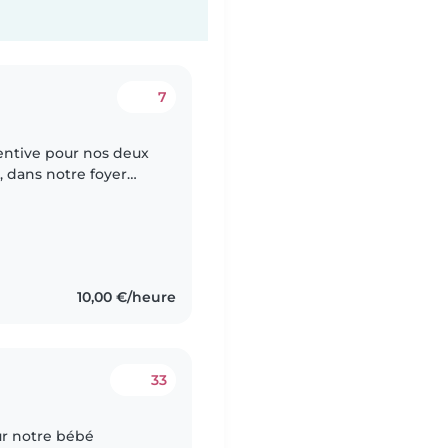
7
entive pour nos deux
, dans notre foyer
 avec les animaux et
10,00 €/heure
33
ur notre bébé