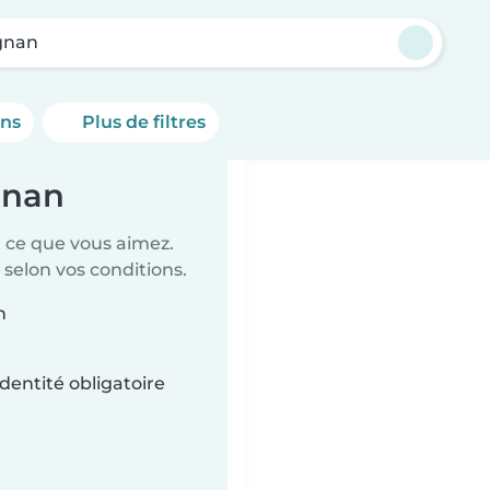
gnan
ons
Plus de filtres
gnan
t ce que vous aimez.
 selon vos conditions.
n
dentité obligatoire