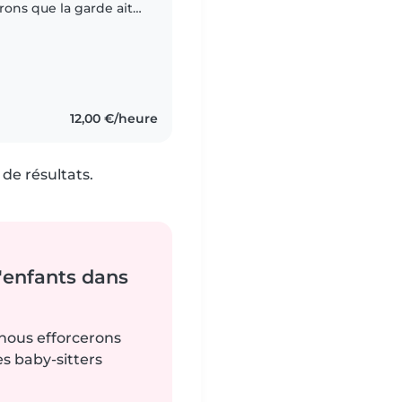
rons que la garde ait
out est très amusant et
12,00 €/heure
de résultats.
'enfants dans
 nous efforcerons
es baby-sitters