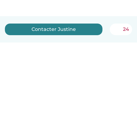
Contacter Justine
24
Français
Comment ça marche
Aide
Conditions et confidentialité
Tarifs
Coordonnées de l'entreprise