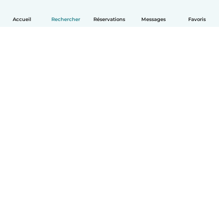
Accueil
Rechercher
Réservations
Messages
Favoris
Français
Comment ça marche
Aide
Conditions et confidentialité
Tarifs
Coordonnées de l'entreprise
Babysits pour les entreprises
Les normes communautaires