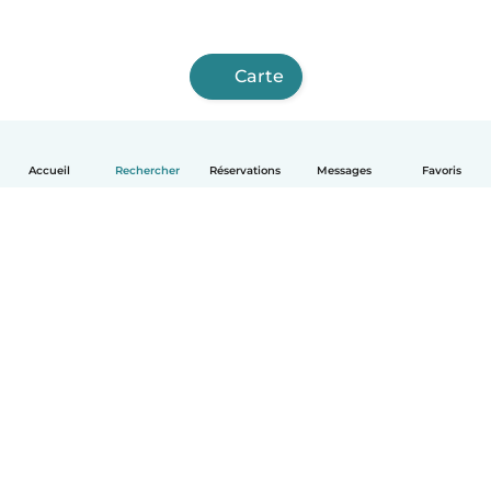
Carte
Accueil
Rechercher
Réservations
Messages
Favoris
Français
Comment ça marche
Aide
Conditions et confidentialité
Tarifs
Coordonnées de l'entreprise
Babysits pour les entreprises