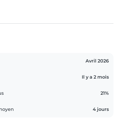
Avril 2026
Il y a 2 mois
us
21%
 moyen
4 jours