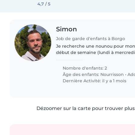
4,7 / 5
Simon
Job de garde d'enfants à Borgo
Je recherche une nounou pour mon f
début de semaine (lundi à mercredi
Marius est un enfant curieux, calme 
que du bonheur 😌..
Nombre d'enfants: 2
Âge des enfants:
Nourrisson
•
Ado
Dernière Activité: il y a 1 mois
Dézoomer sur la carte pour trouver plus 