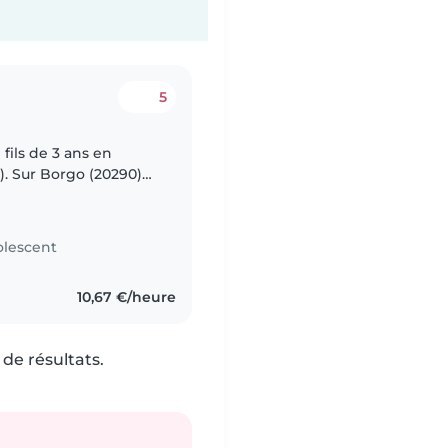
5
ils de 3 ans en
). Sur Borgo (20290)
et affectueux. C'est
lescent
10,67 €/heure
de résultats.