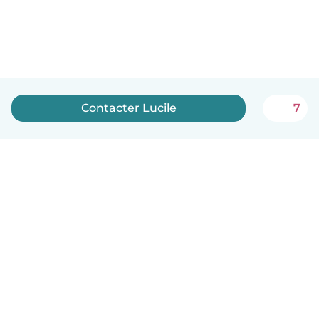
Contacter Lucile
7
Français
Comment ça marche
Aide
Conditions et confidentialité
Tarifs