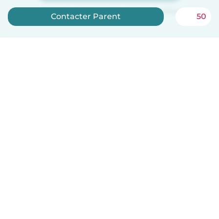
Babysits est gratuit pour les baby-sitters !
Contacter Parent
50
Français
Comment ça marche
Aide
Conditions et confidentialité
Tarifs
Coordonnées de l'entreprise
Babysits pour les entreprises
Les normes communautaires