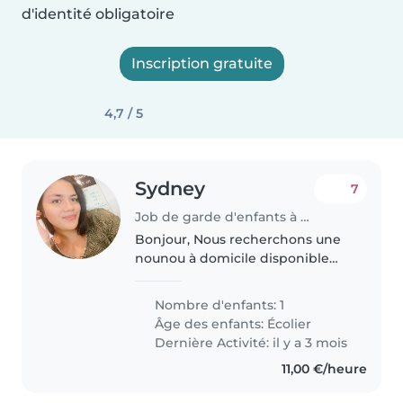
d'identité obligatoire
Inscription gratuite
4,7 / 5
Sydney
7
Job de garde d'enfants à Bain-de-Bretagne
Bonjour, Nous recherchons une
nounou à domicile disponible
qui serait à notre domicile de
6:30-7:15 voir 8:30 selon le profil
Nombre d'enfants: 1
et ce qui arrange les deux partie
Âge des enfants:
Écolier
c'est une garde pour..
Dernière Activité: il y a 3 mois
11,00 €/heure