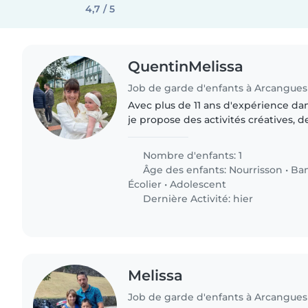
4,7 / 5
QuentinMelissa
Job de garde d'enfants à Arcangues
Avec plus de 11 ans d'expérience dan
je propose des activités créatives, 
un peu de musique pour occuper vos
secours certifié..
Nombre d'enfants: 1
Âge des enfants:
Nourrisson
•
Ba
Écolier
•
Adolescent
Dernière Activité: hier
Melissa
Job de garde d'enfants à Arcangues