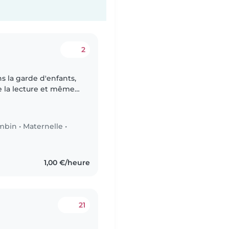
2
s la garde d'enfants,
de la lecture et même
 petits ! Premier
mbin
•
Maternelle
•
1,00 €/heure
21