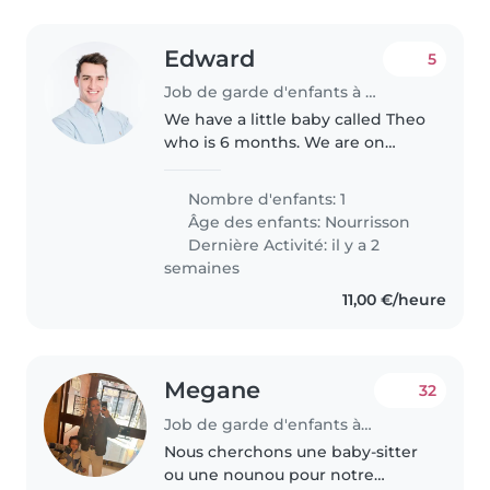
Edward
5
Job de garde d'enfants à Annecy
We have a little baby called Theo
who is 6 months. We are on
holiday in Annecy for a few days
and just wanting to get a nanny
Nombre d'enfants: 1
for a few days while we relax
Âge des enfants:
Nourrisson
Dernière Activité: il y a 2
semaines
11,00 €/heure
Megane
32
Job de garde d'enfants à Annecy
Nous cherchons une baby-sitter
ou une nounou pour notre