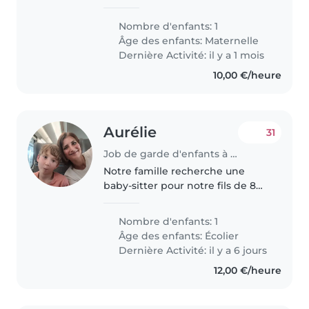
enfant en âge préscolaire. Notre
petit est curieux, créatif et
Nombre d'enfants: 1
amusant, et nous aimerions une
Âge des enfants:
Maternelle
personne qui saura s'adapter à..
Dernière Activité: il y a 1 mois
10,00 €/heure
Aurélie
31
Job de garde d'enfants à Annecy
Notre famille recherche une
baby-sitter pour notre fils de 8
ans, qui est sportif, intelligent et
plein d'énergie. Nous préférons
Nombre d'enfants: 1
une personne qui peut venir à
Âge des enfants:
Écolier
notre domicile. Besoin..
Dernière Activité: il y a 6 jours
12,00 €/heure