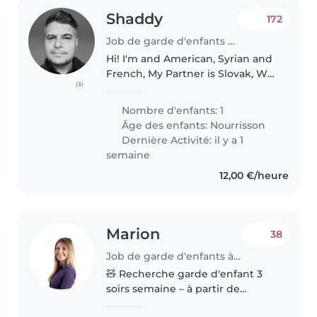
Shaddy
172
Job de garde d'enfants à Annecy
Hi! I'm and American, Syrian and
French, My Partner is Slovak, We
(3)
live in Prague and are visiting
Lisbon. We're both professional
Nombre d'enfants: 1
Artists and I would say we're
Âge des enfants:
Nourrisson
both very open and curious..
Dernière Activité: il y a 1
semaine
12,00 €/heure
Marion
38
Job de garde d'enfants à Annecy
🧸 Recherche garde d'enfant 3
soirs semaine – à partir de
septembre 2026 pour