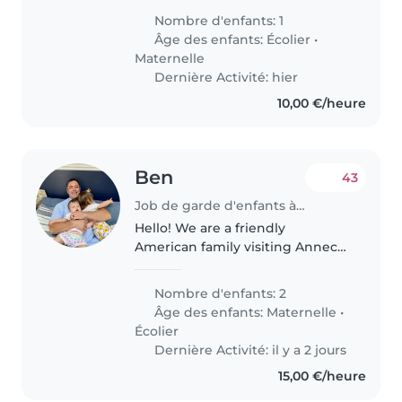
chercher ma fille 3 ans et demi à
Nombre d'enfants: 1
la maternelle et mon fils (9 ans) à
Âge des enfants:
Écolier
•
l’école de 17h45/18h..
Maternelle
Dernière Activité: hier
10,00 €/heure
Ben
43
Job de garde d'enfants à Annecy
Hello! We are a friendly
American family visiting Annecy
in August. We have two
daughters who will be 5 and 7
Nombre d'enfants: 2
years old. They are well-behaved,
Âge des enfants:
Maternelle
•
energetic, and love swimming,
Écolier
biking,..
Dernière Activité: il y a 2 jours
15,00 €/heure