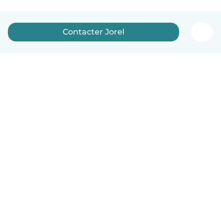
Contacter Jorel
Français
Comment ça marche
Aide
Conditions et confidentialité
Tarifs
Coordonnées de l'entreprise
Babysits pour les entreprises