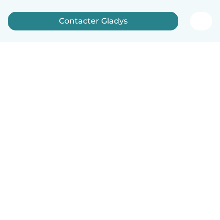
Contacter Gladys
Français
Comment ça marche
Aide
Conditions et confidentialité
Tarifs
Coordonnées de l'entreprise
Babysits pour les entreprises