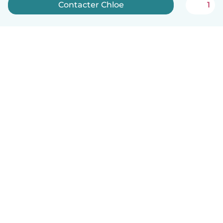
Contacter Chloe
1
Français
Comment ça marche
Aide
Conditions et confidentialité
Tarifs
Coordonnées de l'entreprise
Babysits pour les entreprises
Les normes communautaires