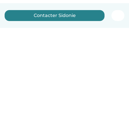
Contacter Sidonie
Français
Comment ça marche
Aide
Conditions et confidentialité
Tarifs
Coordonnées de l'entreprise
Babysits pour les entreprises