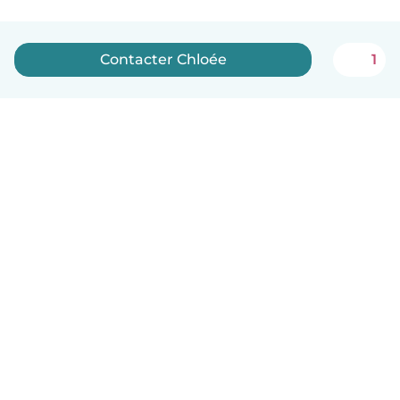
Contacter Chloée
1
Français
Comment ça marche
Aide
Conditions et confidentialité
Tarifs
Coordonnées de l'entreprise
Babysits pour les entreprises