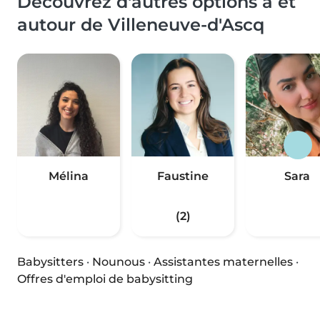
Découvrez d'autres options à et
autour de Villeneuve-d'Ascq
Mélina
Faustine
Sara
(2)
Babysitters
·
Nounous
·
Assistantes maternelles
·
Offres d'emploi de babysitting