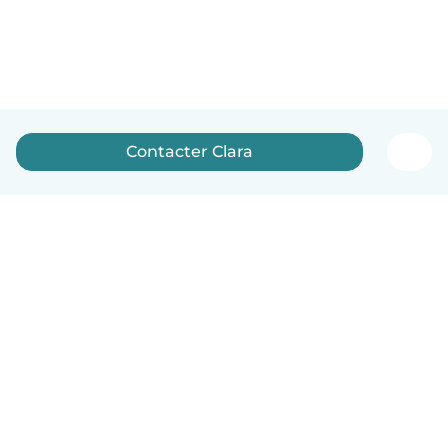
Contacter Clara
Français
Comment ça marche
Aide
Conditions et confidentialité
Tarifs