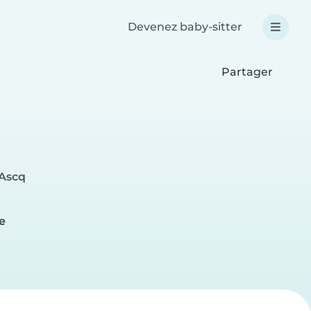
Devenez baby-sitter
Partager
'Ascq
e
e