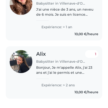
Babysitter in Villenave-d'Ornon
J'ai une nièce de 3 ans, un neveu
de 6 mois. Je suis en licence
sciences de l'éducation pour
devenir professeur des écoles,
Expérience: > 1 an
pour cela j'effectue des stages
10,00 €/heure
en école, entre la maternelle..
Alix
1
Babysitter in Villenave-d'Ornon
Bonjour, Je m'appelle Alix, j'ai 23
ans et j'ai le permis et une
voiture donc je suis libre de me
déplacer partout. Sérieuse et
Expérience: > 2 ans
attentionnée, j'ai l'habitude de
10,00 €/heure
m'occuper d'enfants..