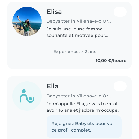
Elisa
Babysitter in Villenave-d'Ornon
Je suis une jeune femme
souriante et motivée pour
découvrir beaucoup d'activités.
Je suis sportive de haut niveau et
Expérience: > 2 ans
fait mes études à côté. Je suis
10,00 €/heure
organisée et dynamique. J'aime..
Ella
Babysitter in Villenave-d'Ornon
Je m'appelle Ella, je vais bientôt
avoir 16 ans et j'adore m'occuper
des animaux et des bébés en
général. Je me suis déjà occupée
Rejoignez Babysits pour voir
de beaucoup d'animaux et
ce profil complet.
également de bébés ; j'ai..