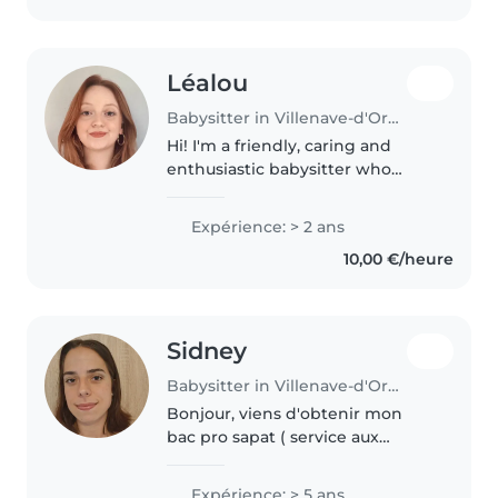
Léalou
Babysitter in Villenave-d'Ornon
Hi! I'm a friendly, caring and
enthusiastic babysitter who
loves making children smile. I'm
currently studying English and
Expérience: > 2 ans
Korean at university, and English
10,00 €/heure
has been part of my life..
Sidney
Babysitter in Villenave-d'Ornon
Bonjour, viens d'obtenir mon
bac pro sapat ( service aux
personnes et à l'animation dans
les territoires) je rentrerai
Expérience: > 5 ans