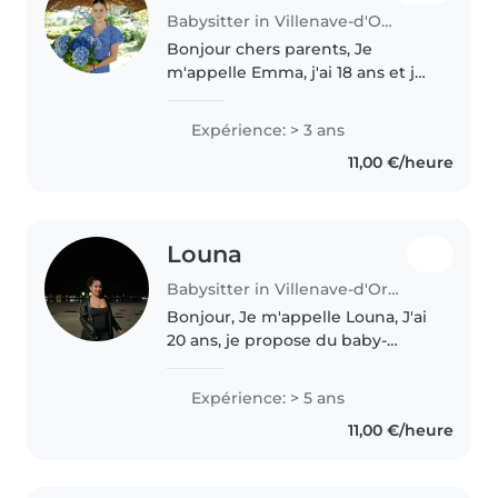
Babysitter in Villenave-d'Ornon
Bonjour chers parents, Je
m'appelle Emma, j'ai 18 ans et je
suis cette année en 1ere année
de médecine. Comme j'ai
Expérience: > 3 ans
toujours adorer interagir avec les
11,00 €/heure
enfants et que eux m'ont
toujours..
Louna
Babysitter in Villenave-d'Ornon
Bonjour, Je m'appelle Louna, J'ai
20 ans, je propose du baby-
sitting ponctuel, principalement
en soirée ou le week-end. J'ai
Expérience: > 5 ans
l'habitude de m'occuper
11,00 €/heure
d'enfants et je suis quelqu'un..