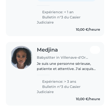
Expérience: < 1 an
Bulletin n°3 du Casier
Judiciaire
10,00 €/heure
Medjina
Babysitter in Villenave-d'Ornon
Je suis une personne sérieuse,
patiente et attentive. J'ai acquis
de l'expérience en m'occupant
régulièrement de ma petite
Expérience: > 3 ans
sœur de 3 ans. Je prends soin
Bulletin n°3 du Casier
d'elle au quotidien, je joue..
Judiciaire
10,00 €/heure