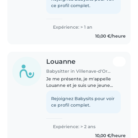
enfants. J’aime les accompagner
ce profil complet.
au quotidien à travers des
activités..
Expérience: > 1 an
10,00 €/heure
Louanne
Babysitter in Villenave-d'Ornon
Je me présente, je m'appelle
Louanne et je suis une jeune
femme très responsable. En
effet, depuis mon plus jeune âge
Rejoignez Babysits pour voir
je participe à différents
ce profil complet.
bénévolats (Conseil municipal,
resto..
Expérience: > 2 ans
10,00 €/heure