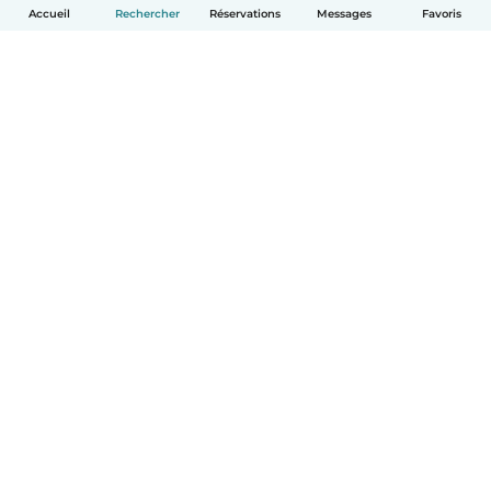
Accueil
Rechercher
Réservations
Messages
Favoris
Français
Comment ça marche
Aide
Conditions et confidentialité
Tarifs
Coordonnées de l'entreprise
Babysits pour les entreprises
Les normes communautaires