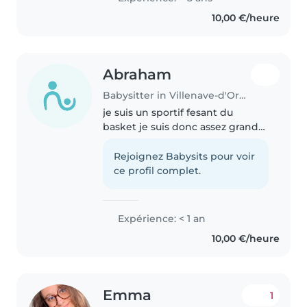
prochainement en
10,00 €/heure
apprentissage d'auxiliaire de
puériculture...
Abraham
Babysitter in Villenave-d'Ornon
je suis un sportif fesant du
basket je suis donc assez grand
j'essaie surtout de me faire de
l'argent de poche avec un ami
Rejoignez Babysits pour voir
on fais en duo pour garder plus
ce profil complet.
d'enfants
Expérience: < 1 an
10,00 €/heure
Emma
1