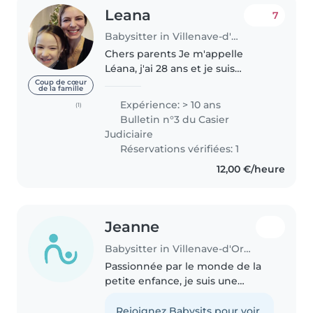
Leana
7
Babysitter in Villenave-d'Ornon
Chers parents Je m'appelle
Léana, j'ai 28 ans et je suis
véhiculée. Je suis travaille en
Coup de cœur
de la famille
crèche depuis 3 ans je suis
Expérience: > 10 ans
(1)
titulaire du cap petite enfance.
Bulletin n°3 du Casier
Je travaille avec les enfants..
Judiciaire
Réservations vérifiées: 1
12,00 €/heure
Jeanne
Babysitter in Villenave-d'Ornon
Passionnée par le monde de la
petite enfance, je suis une
personne douce, patiente et
attentive aux besoins des
Rejoignez Babysits pour voir