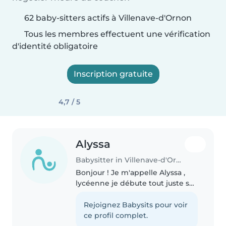
62 baby-sitters actifs à Villenave-d'Ornon
Tous les membres effectuent une vérification
d'identité obligatoire
Inscription gratuite
4,7 / 5
Alyssa
Babysitter in Villenave-d'Ornon
Bonjour ! Je m'appelle Alyssa ,
lycéenne je débute tout juste sur
cette application, mais j'ai déjà
eu l'occasion de faire du
Rejoignez Babysits pour voir
babysitting à plusieurs reprises
ce profil complet.
qui c'est toujours très..