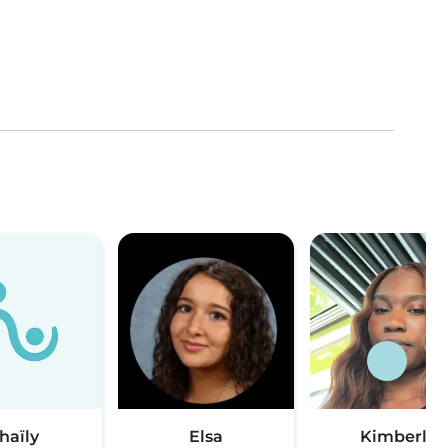
haïly
Elsa
Kimberly