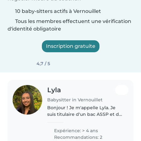
10 baby-sitters actifs à Vernouillet
Tous les membres effectuent une vérification
d'identité obligatoire
Inscription gratuite
4,7 / 5
Lyla
Babysitter in Vernouillet
Bonjour ! Je m'appelle Lyla. Je
suis titulaire d'un bac ASSP et du
BAFA, avec 3 ans d'expérience
en centres et des stages en
Expérience: > 4 ans
école maternelle et en crèche.
Recommandations: 2
J'adore m'occuper des enfants,..