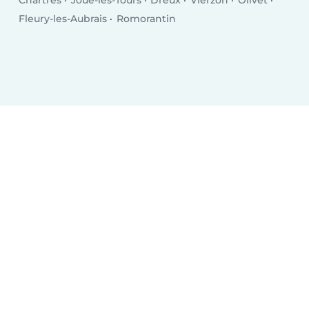
Chartres
Joué-lès-Tours
Dreux
Vierzon
Olivet
Fleury-les-Aubrais
Romorantin