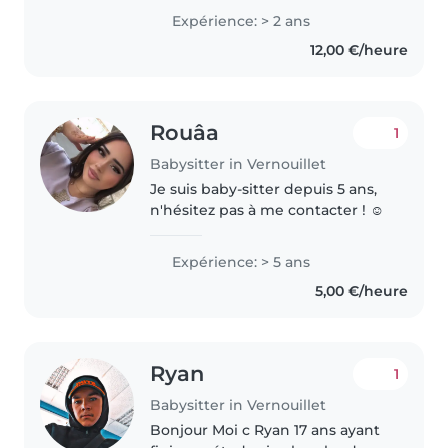
dynamique. je favorise les jeux et
Expérience: > 2 ans
les sorties plein air. La sécurité
12,00 €/heure
affective et le..
Rouâa
1
Babysitter in Vernouillet
Je suis baby-sitter depuis 5 ans,
n'hésitez pas à me contacter ! ☺️
Expérience: > 5 ans
5,00 €/heure
Ryan
1
Babysitter in Vernouillet
Bonjour Moi c Ryan 17 ans ayant