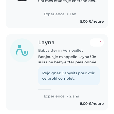
fini mes études je cherche des
petit job qui me permettrait de
commencer un emploi j'ai le
Expérience: < 1 an
l'expérience avec les enfants j'ai
5,00 €/heure
travaillé en crèche et..
Layna
1
Babysitter in Vernouillet
Bonjour, je m'appelle Layna ! Je
suis une baby-sitter passionnée
et polyglotte avec 2 ans
d'expérience, je suis à l'aise avec
Rejoignez Babysits pour voir
les bébés, les tout-petits, les
ce profil complet.
enfants d'âge préscolaire..
Expérience: > 2 ans
8,00 €/heure