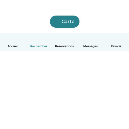
Carte
Accueil
Rechercher
Réservations
Messages
Favoris
Français
Comment ça marche
Aide
Conditions et confidentialité
Tarifs
Coordonnées de l'entreprise