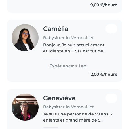
9,00 €/heure
Camélia
Babysitter in Vernouillet
Bonjour, Je suis actuellement
étudiante en IFSI (Institut de
Formation en Soins Infirmiers) et
je recherche des missions de
Expérience: > 1 an
babysitting. J'ai l'habitude de
12,00 €/heure
m'occuper d'enfants,
notamment..
Geneviève
Babysitter in Vernouillet
Je suis une personne de 59 ans, 2
enfants et grand mère de 5
petits enfants, patiente, calme et