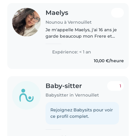
Maelys
Nounou à Vernouillet
Je m'appelle Maelys, j'ai 16 ans je
garde beaucoup mon Frere et
Ma Sœur régulièrement j'aime
beaucoup me promener sortir
Expérience: < 1 an
faire des activités manuelles, des
10,00 €/heure
dessins des coloriages,..
Baby-sitter
1
Babysitter in Vernouillet
Rejoignez Babysits pour voir
ce profil complet.