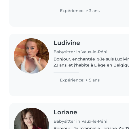
Expérience: > 3 ans
Ludivine
Babysitter in Vaux-le-Pénil
Bonjour, enchantée ☺️Je suis Ludivi
23 ans, et j'habite à Liège en Belgi
afin de devenir sage-femme. l'ai tou
j'ai donc..
Expérience: > 5 ans
Loriane
Babysitter in Vaux-le-Pénil
Bonjour ! Je m'appelle Loriane, j'ai 17