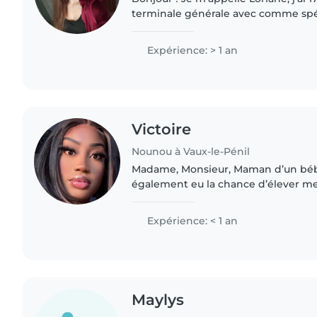
terminale générale avec comme spéc
avec comme objectif de devenir asv (
vétérinaire)...
Expérience: > 1 an
Victoire
Nounou à Vaux-le-Pénil
Madame, Monsieur, Maman d’un bébé d’un an, j’ai
également eu la chance d’élever mes
m’a donné une solide expérience da
J’ai aussi travaillé..
Expérience: < 1 an
Maylys