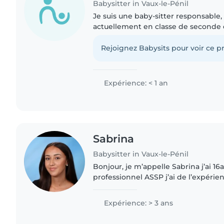
Babysitter in Vaux-le-Pénil
Je suis une baby-sitter responsable, 
actuellement en classe de seconde en
suis à l'aise avec les animaux, la cuis
ménagères et..
Rejoignez Babysits pour voir ce pr
Expérience: < 1 an
Sabrina
Babysitter in Vaux-le-Pénil
Bonjour, je m’appelle Sabrina j’ai 16a
professionnel ASSP j’ai de l’expérie
car ma mère est assistante maternell
beaucoup connaître..
Expérience: > 3 ans