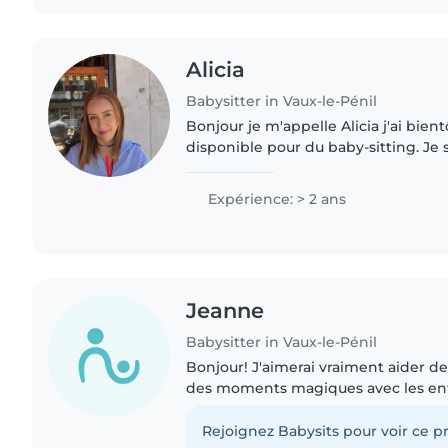
Alicia
Babysitter in Vaux-le-Pénil
Bonjour je m'appelle Alicia j'ai bient
disponible pour du baby-sitting. Je 
ème année de staps où j'ai eu la ch
stages..
Expérience: > 2 ans
Jeanne
Babysitter in Vaux-le-Pénil
Bonjour! J'aimerai vraiment aider de
des moments magiques avec les enfa
artistique, je dessine et peins depu
suis également..
Rejoignez Babysits pour voir ce pr