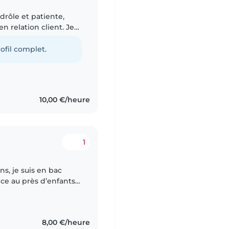
drôle et patiente,
 relation client. Je
ine, les tâches
ofil complet.
10,00 €/heure
1
ns, je suis en bac
nce au près d’enfants,
e elle me fait
8,00 €/heure