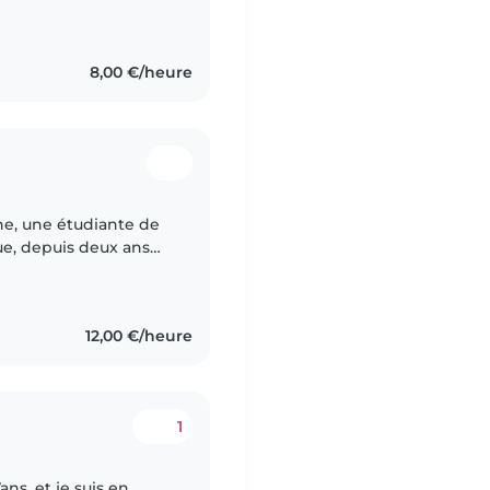
8,00 €/heure
ne, une étudiante de
que, depuis deux ans
jours aimé les enfants,
12,00 €/heure
1
ans, et je suis en