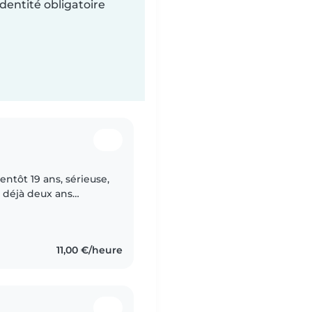
dentité obligatoire
entôt 19 ans, sérieuse,
 déjà deux ans
e de droit, je suis à
11,00 €/heure