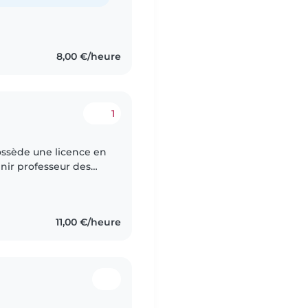
8,00 €/heure
1
ossède une licence en
enir professeur des
t je peut m'adapter au
11,00 €/heure