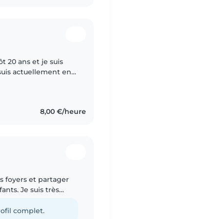
ôt 20 ans et je suis
suis actuellement en 3
ance d'effectuer des
8,00 €/heure
s foyers et partager
nts. Je suis très
is quelques années. Je
ofil complet.