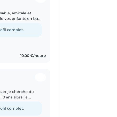
sable, amicale et
de vos enfants en bas
, je suis passionnée
ofil complet.
10,00 €/heure
ns et je cherche du
10 ans alors j'ai
🤍 Je serais ravie de
ofil complet.