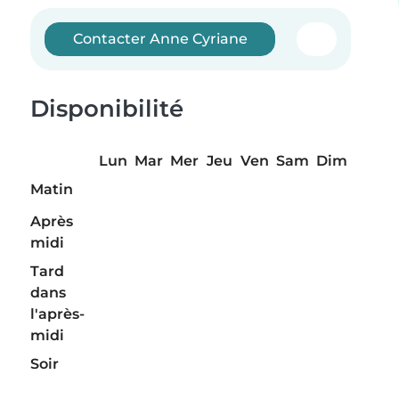
Contacter Anne Cyriane
Disponibilité
Lun
Mar
Mer
Jeu
Ven
Sam
Dim
Matin
Après
midi
Tard
dans
l'après-
midi
Soir