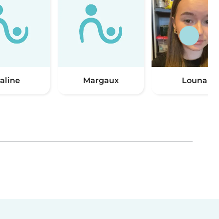
saline
Margaux
Louna