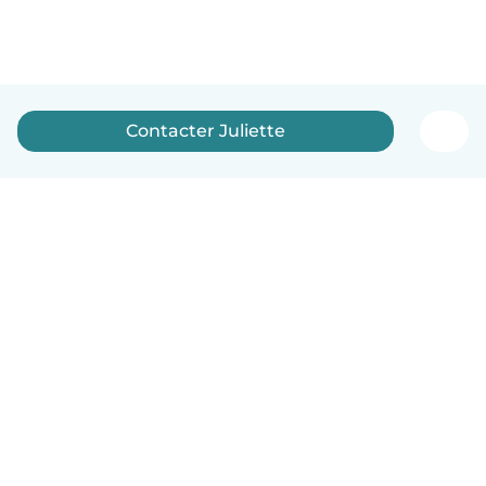
Contacter Juliette
Français
Comment ça marche
Aide
Conditions et confidentialité
Tarifs