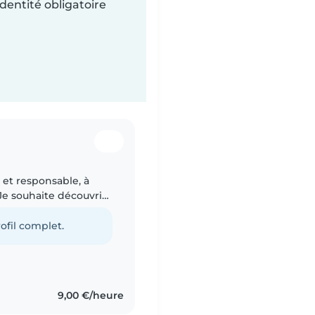
dentité obligatoire
 et responsable, à
 Je souhaite découvrir
 petits boulots
ofil complet.
9,00 €/heure