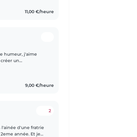
11,00 €/heure
ne humeur, j'aime
 créer un
confiance. J'ai eu
9,00 €/heure
2
s l'ainée d'une fratrie
n 2eme année. Et je