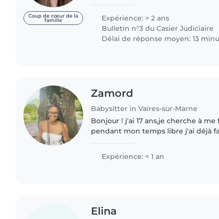
déplace facilement 😉 Je m’appelle Co
suis étudiante..
Coup de cœur de la
Expérience: > 2 ans
famille
Bulletin n°3 du Casier Judiciaire
Délai de réponse moyen: 13 minu
Zamord
Babysitter in Vaires-sur-Marne
Bonjour ! j'ai 17 ans,je cherche à me
pendant mon temps libre j'ai déjà f
sitting j'ai fais mon stage de 3eme 
tout les enfants..
Expérience: < 1 an
Elina