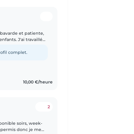
 bavarde et patiente,
fants. J'ai travaillé
 enfants d'âge
ofil complet.
10,00 €/heure
2
ponible soirs, week-
le permis donc je me