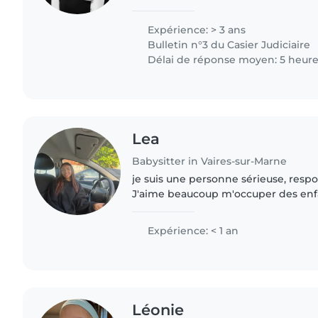
fais du baby-sitting très régulière
avec..
Expérience: > 3 ans
Bulletin n°3 du Casier Judiciaire
Délai de réponse moyen: 5 heur
Lea
Babysitter in Vaires-sur-Marne
je suis une personne sérieuse, respo
J'aime beaucoup m'occuper des enfa
les accompagner dans leurs activités 
être. Je..
Expérience: < 1 an
Léonie