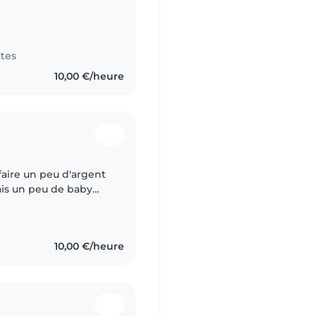
leen, j’ai 18 ans et je
tes
10,00 €/heure
 faire un peu d'argent
ais un peu de baby
en école maternelle
10,00 €/heure