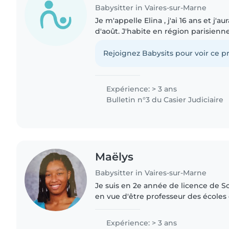
Babysitter in Vaires-sur-Marne
Je m'appelle Elina , j'ai 16 ans et j'au
d'août. J'habite en région parisienne,
actuellement en bac STL, une filière
plaît..
Rejoignez Babysits pour voir ce pr
Expérience: > 3 ans
Bulletin n°3 du Casier Judiciaire
Maëlys
Babysitter in Vaires-sur-Marne
Je suis en 2e année de licence de S
en vue d'être professeur des écoles e
d'Aptitude aux Fonctions d'Animateu
facilement faire de l'aide..
Expérience: > 3 ans