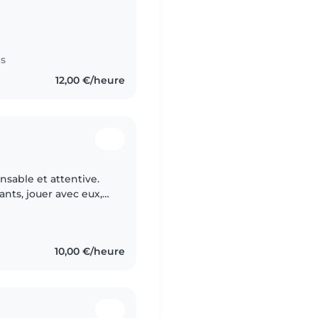
ment. J'adore m'amuser
es
12,00 €/heure
nsable et attentive.
nts, jouer avec eux,
et veiller à leur bien-
10,00 €/heure