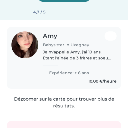
4,7 / 5
Amy
Babysitter in Uxegney
Je m'appelle Amy, j'ai 19 ans.
Étant l'aînée de 3 frères et soeur,
et avec une maman ayant été
Nounou durant plusieurs année,
Expérience: > 6 ans
j'ai grandi entouré d'enfants et je
10,00 €/heure
m'en suis beaucoup..
Dézoomer sur la carte pour trouver plus de
résultats.