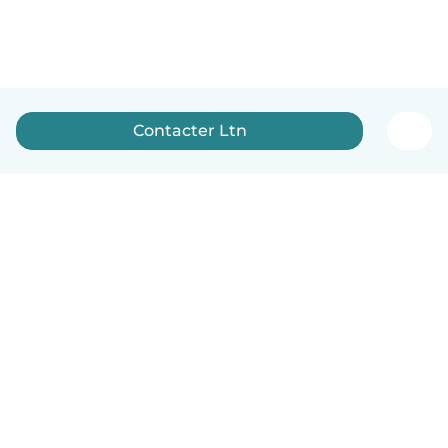
Contacter Ltn
Français
Comment ça marche
Aide
Conditions et confidentialité
Tarifs