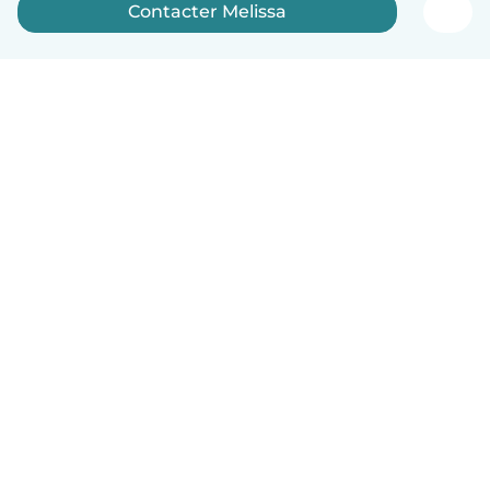
Contacter Melissa
Français
Comment ça marche
Aide
Conditions et confidentialité
Tarifs
Coordonnées de l'entreprise
Babysits pour les entreprises
Les normes communautaires