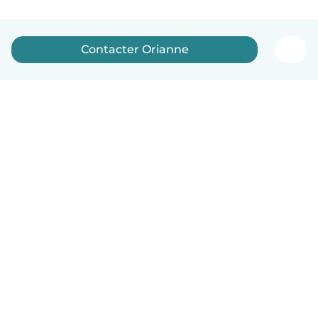
Contacter Orianne
Français
Comment ça marche
Aide
Conditions et confidentialité
Tarifs
Coordonnées de l'entreprise
Babysits pour les entreprises