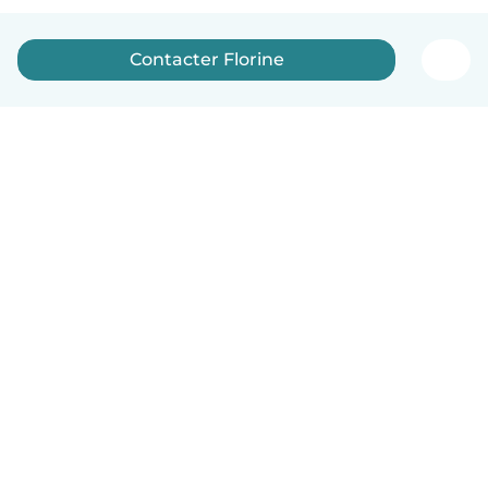
Contacter Florine
Français
Comment ça marche
Aide
Conditions et confidentialité
Tarifs
Coordonnées de l'entreprise
Babysits pour les entreprises